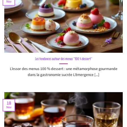
Nov
Les tendances autour des menus “100 % dessert”
L’essor des menus 100 % dessert : une métamorphose gourmande
dans la gastronomie sucrée L’émergence [...]
18
Nov