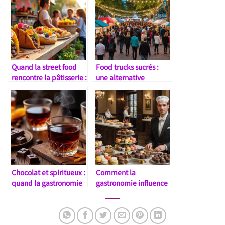
Quand la street food
Food trucks sucrés :
rencontre la pâtisserie :
une alternative
nouvelles tendances
rentable à la boutique
classique
Chocolat et spiritueux :
Comment la
quand la gastronomie
gastronomie influence
devient sensorielle
le prix des créations
sucrées