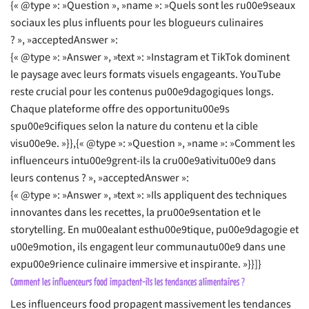
{« @type »: »Question », »name »: »Quels sont les ru00e9seaux
sociaux les plus influents pour les blogueurs culinaires
? », »acceptedAnswer »:
{« @type »: »Answer », »text »: »Instagram et TikTok dominent
le paysage avec leurs formats visuels engageants. YouTube
reste crucial pour les contenus pu00e9dagogiques longs.
Chaque plateforme offre des opportunitu00e9s
spu00e9cifiques selon la nature du contenu et la cible
visu00e9e. »}},{« @type »: »Question », »name »: »Comment les
influenceurs intu00e9grent-ils la cru00e9ativitu00e9 dans
leurs contenus ? », »acceptedAnswer »:
{« @type »: »Answer », »text »: »Ils appliquent des techniques
innovantes dans les recettes, la pru00e9sentation et le
storytelling. En mu00ealant esthu00e9tique, pu00e9dagogie et
u00e9motion, ils engagent leur communautu00e9 dans une
expu00e9rience culinaire immersive et inspirante. »}}]}
Comment les influenceurs food impactent-ils les tendances alimentaires ?
Les influenceurs food propagent massivement les tendances