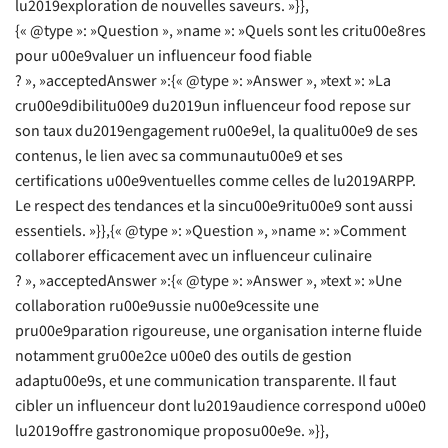
lu2019exploration de nouvelles saveurs. »}},
{« @type »: »Question », »name »: »Quels sont les critu00e8res
pour u00e9valuer un influenceur food fiable
? », »acceptedAnswer »:{« @type »: »Answer », »text »: »La
cru00e9dibilitu00e9 du2019un influenceur food repose sur
son taux du2019engagement ru00e9el, la qualitu00e9 de ses
contenus, le lien avec sa communautu00e9 et ses
certifications u00e9ventuelles comme celles de lu2019ARPP.
Le respect des tendances et la sincu00e9ritu00e9 sont aussi
essentiels. »}},{« @type »: »Question », »name »: »Comment
collaborer efficacement avec un influenceur culinaire
? », »acceptedAnswer »:{« @type »: »Answer », »text »: »Une
collaboration ru00e9ussie nu00e9cessite une
pru00e9paration rigoureuse, une organisation interne fluide
notamment gru00e2ce u00e0 des outils de gestion
adaptu00e9s, et une communication transparente. Il faut
cibler un influenceur dont lu2019audience correspond u00e0
lu2019offre gastronomique proposu00e9e. »}},