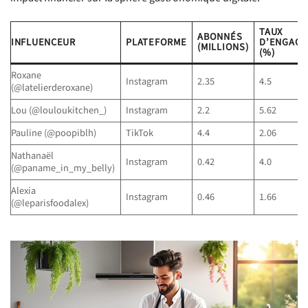
TAUX
ABONNÉS
INFLUENCEUR
PLATEFORME
D’ENGAG
(MILLIONS)
(%)
Roxane
Instagram
2.35
4.5
(@latelierderoxane)
Lou (@louloukitchen_)
Instagram
2.2
5.62
Pauline (@poopiblh)
TikTok
4.4
2.06
Nathanaël
Instagram
0.42
4.0
(@paname_in_my_belly)
Alexia
Instagram
0.46
1.66
(@leparisfoodalex)