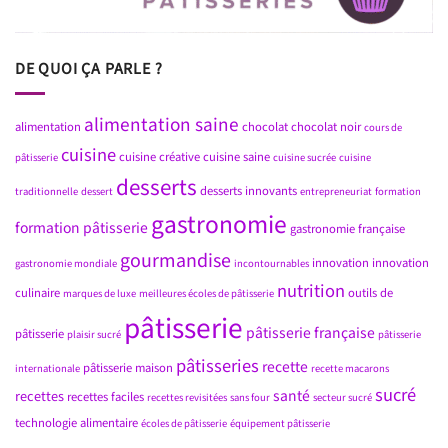
DE QUOI ÇA PARLE ?
alimentation saine
alimentation
chocolat
chocolat noir
cours de
cuisine
cuisine créative
cuisine saine
pâtisserie
cuisine sucrée
cuisine
desserts
desserts innovants
traditionnelle
dessert
entrepreneuriat
formation
gastronomie
formation pâtisserie
gastronomie française
gourmandise
innovation
innovation
gastronomie mondiale
incontournables
nutrition
culinaire
outils de
marques de luxe
meilleures écoles de pâtisserie
pâtisserie
pâtisserie française
pâtisserie
plaisir sucré
pâtisserie
pâtisseries
recette
pâtisserie maison
internationale
recette macarons
sucré
santé
recettes
recettes faciles
recettes revisitées
sans four
secteur sucré
technologie alimentaire
écoles de pâtisserie
équipement pâtisserie