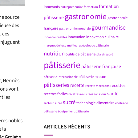
formation
innovants
entrepreneuriat
formation
gastronomie
une source
pâtisserie
gastronomie
gieuse des
gourmandise
française
gastronomie mondiale
, ces
innovation
innovation culinaire
incontournables
conjuguent
marques de luxe
meilleures écoles de pâtisserie
nutrition
outils de pâtisserie
plaisir sucré
pâtisserie
pâtisserie française
pâtisserie maison
pâtisserie internationale
or, Hermès
pâtisseries
recette
recettes
recette macarons
ions vont
santé
recettes faciles
recettes revisitées
sans four
t les
sucré
technologie alimentaire
secteur sucré
écoles de
pâtisserie
équipement pâtisserie
ères nobles
ARTICLES RÉCENTS
 la
ic Grolet x