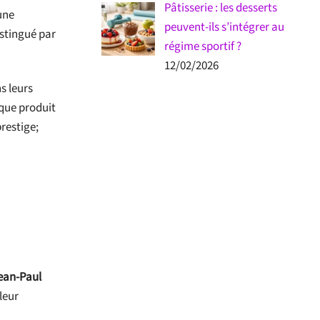
Pâtisserie : les desserts
une
peuvent-ils s’intégrer au
istingué par
régime sportif ?
12/02/2026
s leurs
aque produit
prestige;
ean-Paul
leur