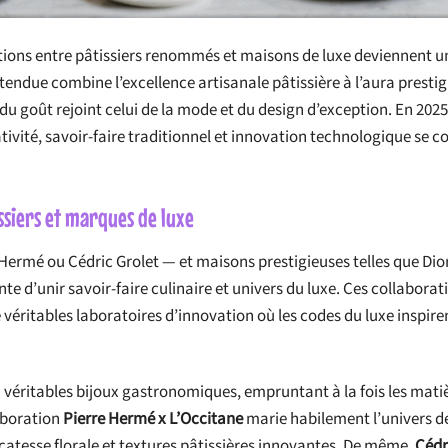
rations entre pâtissiers renommés et maisons de luxe deviennent 
tendue combine l’excellence artisanale pâtissière à l’aura presti
du goût rejoint celui de la mode et du design d’exception. En 2025
ivité, savoir-faire traditionnel et innovation technologique se 
ssiers et marques de luxe
 Hermé ou Cédric Grolet — et maisons prestigieuses telles que Di
te d’unir savoir-faire culinaire et univers du luxe. Ces collaborat
 véritables laboratoires d’innovation où les codes du luxe inspiren
n véritables bijoux gastronomiques, empruntant à la fois les mati
aboration
Pierre Hermé x L’Occitane
marie habilement l’univers de
icatesse florale et textures pâtissières innovantes. De même,
Cédr