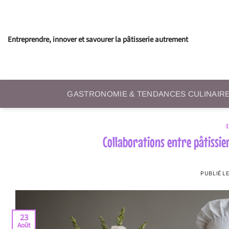
Passer
au
contenu
Entreprendre, innover et savourer la pâtisserie autrement
GASTRONOMIE & TENDANCES CULINAIR
E
Collaborations entre pâtissie
PUBLIÉ L
23
Août