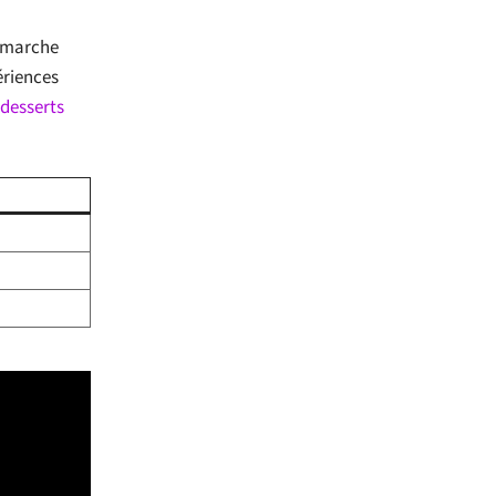
démarche
ériences
 desserts