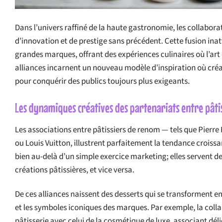
Dans l’univers raffiné de la haute gastronomie, les collabo
d’innovation et de prestige sans précédent. Cette fusion inat
grandes marques, offrant des expériences culinaires où l’art 
alliances incarnent un nouveau modèle d’inspiration où créat
pour conquérir des publics toujours plus exigeants.
Les dynamiques créatives des partenariats entre pâti
Les associations entre pâtissiers de renom — tels que Pierre
ou Louis Vuitton, illustrent parfaitement la tendance croissan
bien au-delà d’un simple exercice marketing; elles servent de
créations pâtissières, et vice versa.
De ces alliances naissent des desserts qui se transforment e
et les symboles iconiques des marques. Par exemple, la coll
pâtisserie avec celui de la cosmétique de luxe, associant dél