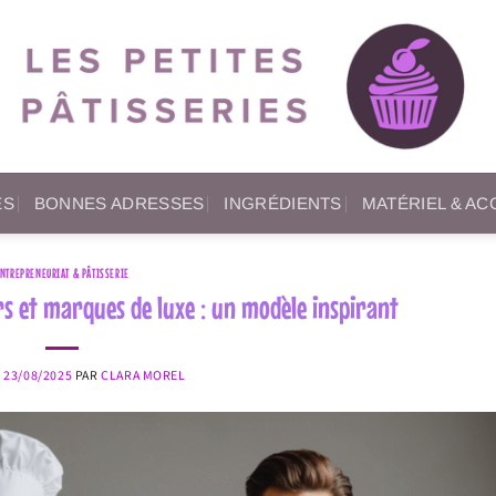
ES
BONNES ADRESSES
INGRÉDIENTS
MATÉRIEL & A
NTREPRENEURIAT & PÂTISSERIE
rs et marques de luxe : un modèle inspirant
E
23/08/2025
PAR
CLARA MOREL