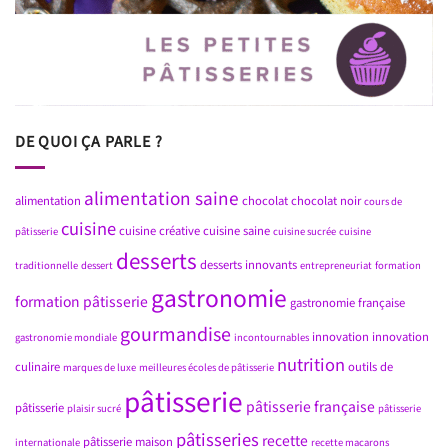
DE QUOI ÇA PARLE ?
alimentation saine
alimentation
chocolat
chocolat noir
cours de
cuisine
cuisine créative
cuisine saine
pâtisserie
cuisine sucrée
cuisine
desserts
desserts innovants
traditionnelle
dessert
entrepreneuriat
formation
gastronomie
formation pâtisserie
gastronomie française
gourmandise
innovation
innovation
gastronomie mondiale
incontournables
nutrition
culinaire
outils de
marques de luxe
meilleures écoles de pâtisserie
pâtisserie
pâtisserie française
pâtisserie
plaisir sucré
pâtisserie
pâtisseries
recette
pâtisserie maison
internationale
recette macarons