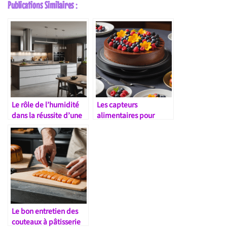
Publications Similaires :
Le rôle de l’humidité
Les capteurs
dans la réussite d’une
alimentaires pour
recette
mesurer la qualité d’un
dessert
Le bon entretien des
couteaux à pâtisserie