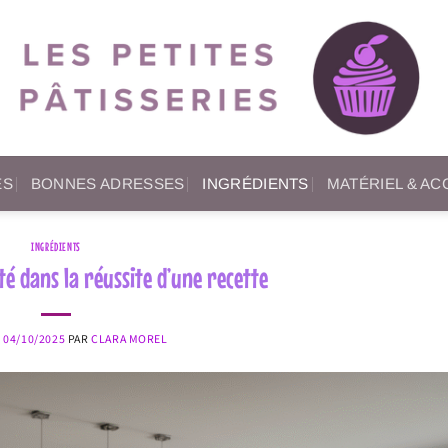
ES
BONNES ADRESSES
INGRÉDIENTS
MATÉRIEL & A
INGRÉDIENTS
té dans la réussite d’une recette
E
04/10/2025
PAR
CLARA MOREL