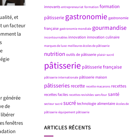
formation
innovants
entrepreneuriat
formation
gastronomie
alité, et
pâtisserie
gastronomie
st un facteur
gourmandise
française
gastronomie mondiale
comment la
innovation
innovation culinaire
incontournables
s
marques de luxe
meilleures écoles de pâtisserie
de
nutrition
outils de pâtisserie
plaisir sucré
tégie
pâtisserie
pâtisserie française
pâtisserie maison
pâtisserie internationale
pâtisseries
recette
recettes
recette macarons
santé
recettes faciles
recettes revisitées
sans four
ur générée
sucré
technologie alimentaire
secteur sucré
écoles de
ve de
pâtisserie
équipement pâtisserie
 libérer
es fenêtres
ARTICLES RÉCENTS
radation