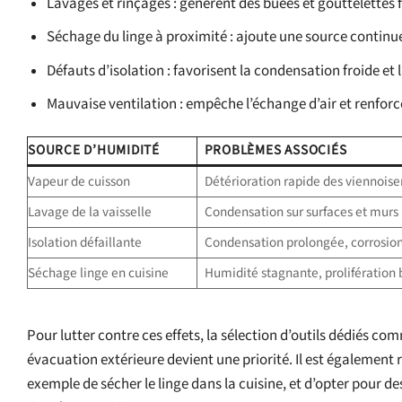
Lavages et rinçages : génèrent des buées et gouttelettes f
Séchage du linge à proximité : ajoute une source continu
Défauts d’isolation : favorisent la condensation froide et
Mauvaise ventilation : empêche l’échange d’air et renfor
SOURCE D’HUMIDITÉ
PROBLÈMES ASSOCIÉS
Vapeur de cuisson
Détérioration rapide des viennoise
Lavage de la vaisselle
Condensation sur surfaces et murs
Isolation défaillante
Condensation prolongée, corrosio
Séchage linge en cuisine
Humidité stagnante, prolifération
Pour lutter contre ces effets, la sélection d’outils dédiés co
évacuation extérieure devient une priorité. Il est également
exemple de sécher le linge dans la cuisine, et d’opter pour