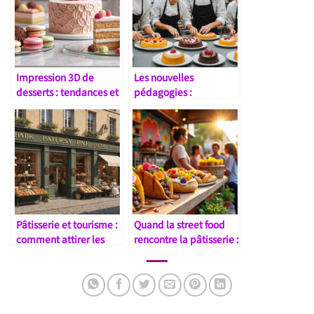
Impression 3D de
Les nouvelles
desserts : tendances et
pédagogies :
perspectives
apprendre par projets
en pâtisserie
Pâtisserie et tourisme :
Quand la street food
comment attirer les
rencontre la pâtisserie :
gourmets du monde
nouvelles tendances
entier