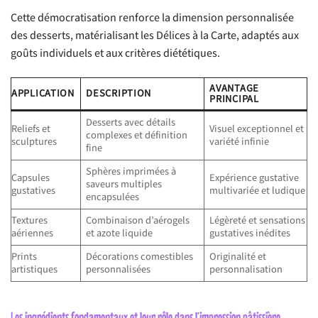
Cette démocratisation renforce la dimension personnalisée
des desserts, matérialisant les Délices à la Carte, adaptés aux
goûts individuels et aux critères diététiques.
AVANTAGE
APPLICATION
DESCRIPTION
PRINCIPAL
Desserts avec détails
Reliefs et
Visuel exceptionnel et
complexes et définition
sculptures
variété infinie
fine
Sphères imprimées à
Capsules
Expérience gustative
saveurs multiples
gustatives
multivariée et ludique
encapsulées
Textures
Combinaison d’aérogels
Légèreté et sensations
aériennes
et azote liquide
gustatives inédites
Prints
Décorations comestibles
Originalité et
artistiques
personnalisées
personnalisation
Les ingrédients fondamentaux et leur rôle dans l’impression pâtissière