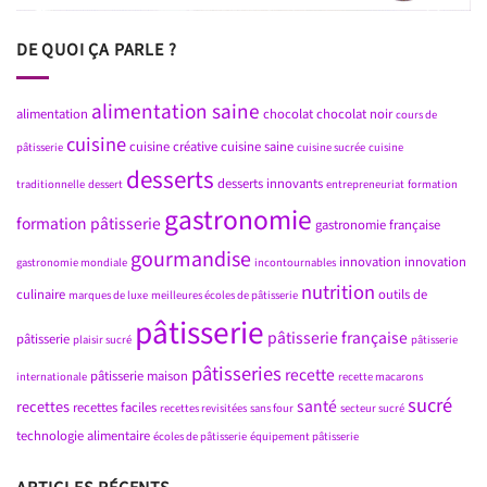
DE QUOI ÇA PARLE ?
alimentation saine
alimentation
chocolat
chocolat noir
cours de
cuisine
cuisine créative
cuisine saine
pâtisserie
cuisine sucrée
cuisine
desserts
desserts innovants
traditionnelle
dessert
entrepreneuriat
formation
gastronomie
formation pâtisserie
gastronomie française
gourmandise
innovation
innovation
gastronomie mondiale
incontournables
nutrition
culinaire
outils de
marques de luxe
meilleures écoles de pâtisserie
pâtisserie
pâtisserie française
pâtisserie
plaisir sucré
pâtisserie
pâtisseries
recette
pâtisserie maison
internationale
recette macarons
sucré
santé
recettes
recettes faciles
recettes revisitées
sans four
secteur sucré
technologie alimentaire
écoles de pâtisserie
équipement pâtisserie