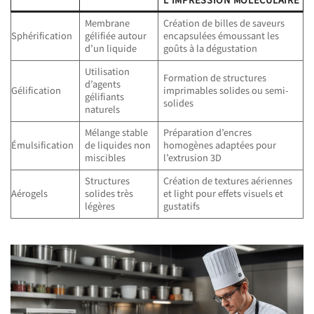
L’IMPRESSION MOLÉCULAIRE
Membrane
Création de billes de saveurs
Sphérification
gélifiée autour
encapsulées émoussant les
d’un liquide
goûts à la dégustation
Utilisation
Formation de structures
d’agents
Gélification
imprimables solides ou semi-
gélifiants
solides
naturels
Mélange stable
Préparation d’encres
Émulsification
de liquides non
homogènes adaptées pour
miscibles
l’extrusion 3D
Structures
Création de textures aériennes
Aérogels
solides très
et light pour effets visuels et
légères
gustatifs