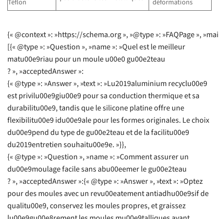
Téflon
déformations
{« @context »: »https://schema.org », »@type »: »FAQPage », »mai
[{« @type »: »Question », »name »: »Quel est le meilleur
matu00e9riau pour un moule u00e0 gu00e2teau
? », »acceptedAnswer »:
{« @type »: »Answer », »text »: »Lu2019aluminium recyclu00e9
est privilu00e9giu00e9 pour sa conduction thermique et sa
durabilitu00e9, tandis que le silicone platine offre une
flexibilitu00e9 idu00e9ale pour les formes originales. Le choix
du00e9pend du type de gu00e2teau et de la facilitu00e9
du2019entretien souhaitu00e9e. »}},
{« @type »: »Question », »name »: »Comment assurer un
du00e9moulage facile sans abu00eemer le gu00e2teau
? », »acceptedAnswer »:{« @type »: »Answer », »text »: »Optez
pour des moules avec un revu00eatement antiadhu00e9sif de
qualitu00e9, conservez les moules propres, et graissez
lu00e9gu00e8rement les moules mu00e9talliques avant