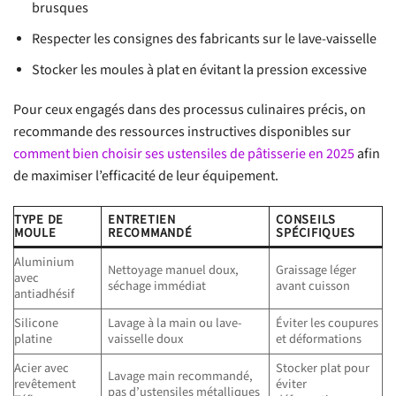
brusques
Respecter les consignes des fabricants sur le lave-vaisselle
Stocker les moules à plat en évitant la pression excessive
Pour ceux engagés dans des processus culinaires précis, on
recommande des ressources instructives disponibles sur
comment bien choisir ses ustensiles de pâtisserie en 2025
afin
de maximiser l’efficacité de leur équipement.
TYPE DE
ENTRETIEN
CONSEILS
MOULE
RECOMMANDÉ
SPÉCIFIQUES
Aluminium
Nettoyage manuel doux,
Graissage léger
avec
séchage immédiat
avant cuisson
antiadhésif
Silicone
Lavage à la main ou lave-
Éviter les coupures
platine
vaisselle doux
et déformations
Acier avec
Stocker plat pour
Lavage main recommandé,
revêtement
éviter
pas d’ustensiles métalliques