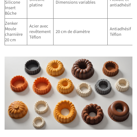
Silicone
Dimensions variables
platine
antiadhésif
Insert
Bûche
Zenker
Acier avec
Moule
Antiadhésif
revêtement
20 cm de diamètre
charnière
Téflon
Téflon
20 cm