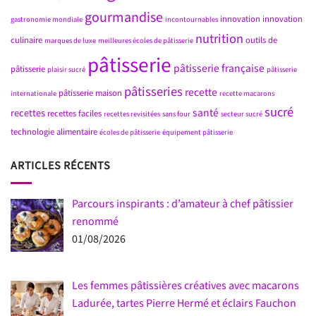
gourmandise
innovation
innovation
gastronomie mondiale
incontournables
nutrition
culinaire
outils de
marques de luxe
meilleures écoles de pâtisserie
pâtisserie
pâtisserie française
pâtisserie
plaisir sucré
pâtisserie
pâtisseries
recette
pâtisserie maison
internationale
recette macarons
sucré
santé
recettes
recettes faciles
recettes revisitées
sans four
secteur sucré
technologie alimentaire
écoles de pâtisserie
équipement pâtisserie
ARTICLES RÉCENTS
Parcours inspirants : d’amateur à chef pâtissier
renommé
01/08/2026
Les femmes pâtissières créatives avec macarons
Ladurée, tartes Pierre Hermé et éclairs Fauchon