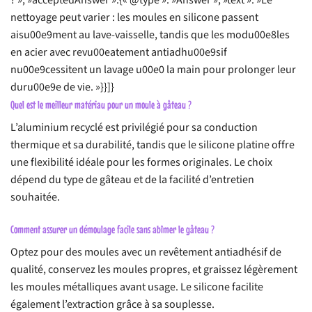
? », »acceptedAnswer »:{« @type »: »Answer », »text »: »Le
nettoyage peut varier : les moules en silicone passent
aisu00e9ment au lave-vaisselle, tandis que les modu00e8les
en acier avec revu00eatement antiadhu00e9sif
nu00e9cessitent un lavage u00e0 la main pour prolonger leur
duru00e9e de vie. »}}]}
Quel est le meilleur matériau pour un moule à gâteau ?
L’aluminium recyclé est privilégié pour sa conduction
thermique et sa durabilité, tandis que le silicone platine offre
une flexibilité idéale pour les formes originales. Le choix
dépend du type de gâteau et de la facilité d’entretien
souhaitée.
Comment assurer un démoulage facile sans abîmer le gâteau ?
Optez pour des moules avec un revêtement antiadhésif de
qualité, conservez les moules propres, et graissez légèrement
les moules métalliques avant usage. Le silicone facilite
également l’extraction grâce à sa souplesse.