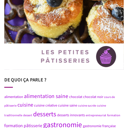
DE QUOI ÇA PARLE ?
alimentation saine
alimentation
chocolat
chocolat noir
cours de
cuisine
cuisine créative
cuisine saine
pâtisserie
cuisine sucrée
cuisine
desserts
desserts innovants
traditionnelle
dessert
entrepreneuriat
formation
gastronomie
formation pâtisserie
gastronomie française