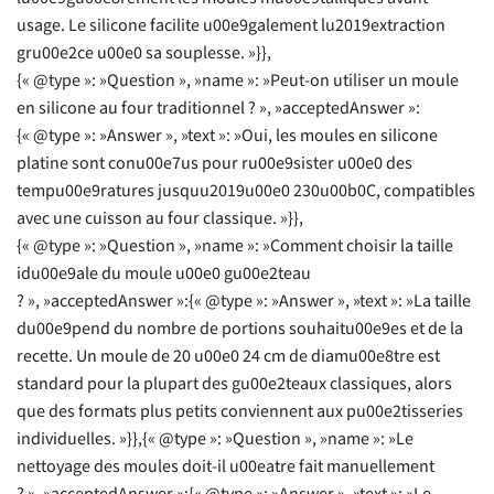
usage. Le silicone facilite u00e9galement lu2019extraction
gru00e2ce u00e0 sa souplesse. »}},
{« @type »: »Question », »name »: »Peut-on utiliser un moule
en silicone au four traditionnel ? », »acceptedAnswer »:
{« @type »: »Answer », »text »: »Oui, les moules en silicone
platine sont conu00e7us pour ru00e9sister u00e0 des
tempu00e9ratures jusquu2019u00e0 230u00b0C, compatibles
avec une cuisson au four classique. »}},
{« @type »: »Question », »name »: »Comment choisir la taille
idu00e9ale du moule u00e0 gu00e2teau
? », »acceptedAnswer »:{« @type »: »Answer », »text »: »La taille
du00e9pend du nombre de portions souhaitu00e9es et de la
recette. Un moule de 20 u00e0 24 cm de diamu00e8tre est
standard pour la plupart des gu00e2teaux classiques, alors
que des formats plus petits conviennent aux pu00e2tisseries
individuelles. »}},{« @type »: »Question », »name »: »Le
nettoyage des moules doit-il u00eatre fait manuellement