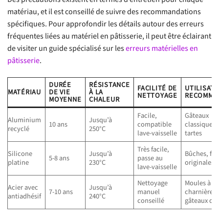
matériau, et il est conseillé de suivre des recommandations
spécifiques. Pour approfondir les détails autour des erreurs
fréquentes liées au matériel en pâtisserie, il peut être éclairant
de visiter un guide spécialisé sur les
erreurs matérielles en
pâtisserie
.
DURÉE
RÉSISTANCE
FACILITÉ DE
UTILISAT
MATÉRIAU
DE VIE
À LA
NETTOYAGE
RECOMMA
MOYENNE
CHALEUR
Facile,
Gâteaux
Aluminium
Jusqu’à
10 ans
compatible
classiques,
recyclé
250°C
lave-vaisselle
tartes
Très facile,
Silicone
Jusqu’à
Bûches, fo
5-8 ans
passe au
platine
230°C
originales
lave-vaisselle
Nettoyage
Moules à
Acier avec
Jusqu’à
7-10 ans
manuel
charnière,
antiadhésif
240°C
conseillé
gâteaux dél