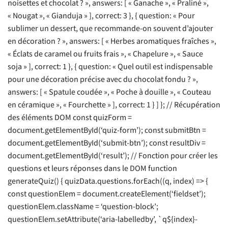
noisettes et chocolat ? », answers: [ « Ganache », « Praliné »,
« Nougat », « Gianduja » ], correct: 3 }, { question: « Pour
sublimer un dessert, que recommande-on souvent d’ajouter
en décoration ? », answers: [ « Herbes aromatiques fraîches »,
« Éclats de caramel ou fruits frais », « Chapelure », « Sauce
soja » ], correct: 1 }, { question: « Quel outil est indispensable
pour une décoration précise avec du chocolat fondu ? »,
answers: [ « Spatule coudée », « Poche à douille », « Couteau
en céramique », « Fourchette » ], correct: 1 } ] }; // Récupération
des éléments DOM const quizForm =
document.getElementById(‘quiz-form’); const submitBtn =
document.getElementById(‘submit-btn’); const resultDiv =
document.getElementById(‘result’); // Fonction pour créer les
questions et leurs réponses dans le DOM function
generateQuiz() { quizData.questions.forEach((q, index) => {
const questionElem = document.createElement(‘fieldset’);
questionElem.className = ‘question-block’;
questionElem.setAttribute(‘aria-labelledby’, `q${index}-