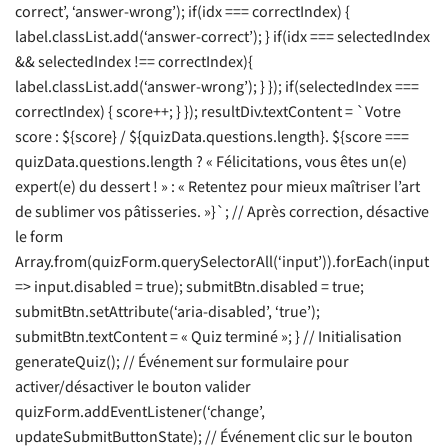
correct’, ‘answer-wrong’); if(idx === correctIndex) {
label.classList.add(‘answer-correct’); } if(idx === selectedIndex
&& selectedIndex !== correctIndex){
label.classList.add(‘answer-wrong’); } }); if(selectedIndex ===
correctIndex) { score++; } }); resultDiv.textContent = `Votre
score : ${score} / ${quizData.questions.length}. ${score ===
quizData.questions.length ? « Félicitations, vous êtes un(e)
expert(e) du dessert ! » : « Retentez pour mieux maîtriser l’art
de sublimer vos pâtisseries. »}`; // Après correction, désactive
le form
Array.from(quizForm.querySelectorAll(‘input’)).forEach(input
=> input.disabled = true); submitBtn.disabled = true;
submitBtn.setAttribute(‘aria-disabled’, ‘true’);
submitBtn.textContent = « Quiz terminé »; } // Initialisation
generateQuiz(); // Événement sur formulaire pour
activer/désactiver le bouton valider
quizForm.addEventListener(‘change’,
updateSubmitButtonState); // Événement clic sur le bouton