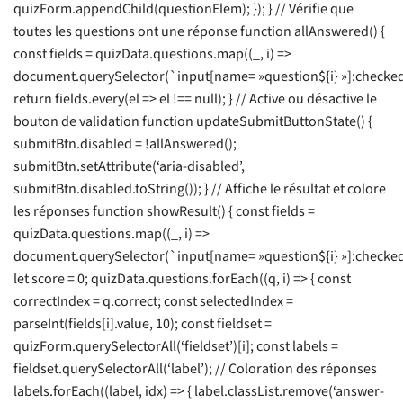
quizForm.appendChild(questionElem); }); } // Vérifie que
toutes les questions ont une réponse function allAnswered() {
const fields = quizData.questions.map((_, i) =>
document.querySelector(`input[name= »question${i} »]:checked
return fields.every(el => el !== null); } // Active ou désactive le
bouton de validation function updateSubmitButtonState() {
submitBtn.disabled = !allAnswered();
submitBtn.setAttribute(‘aria-disabled’,
submitBtn.disabled.toString()); } // Affiche le résultat et colore
les réponses function showResult() { const fields =
quizData.questions.map((_, i) =>
document.querySelector(`input[name= »question${i} »]:checked
let score = 0; quizData.questions.forEach((q, i) => { const
correctIndex = q.correct; const selectedIndex =
parseInt(fields[i].value, 10); const fieldset =
quizForm.querySelectorAll(‘fieldset’)[i]; const labels =
fieldset.querySelectorAll(‘label’); // Coloration des réponses
labels.forEach((label, idx) => { label.classList.remove(‘answer-