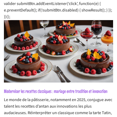
valider submitBtn.addEventListener(‘click’, function(e) {
e.preventDefault(); if(!submitBtn.disabled) { showResult(); } });
})();
Moderniser les recettes classiques : mariage entre tradition et innovation
Le monde de la pâtisserie, notamment en 2025, conjugue avec
talent les recettes d’antan aux innovations les plus
audacieuses. Réinterpréter un classique comme la tarte Tatin,