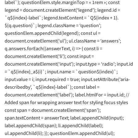
label`); questionElem.style.marginTop = « 1rem »; const
legend = document.createElement(‘legend’); legend.id =
`q${index}-label`; legend.textContent = `Q${index + 1}.
${q.question}`; legend.className = ‘question’;
questionElem.appendChild(legend); const ul =
document.createElement(‘ul’); ul.className = ‘answers’;
q.answers.forEach((answerText, i) => { const li =
document.createElement(‘li’); const input =
document.createElement(‘input’); input.type = ‘radio’; input.id
= `q${index}_a${i}`; input.name = `question${index}`;
input.value = i; input.required = true; input.setAttribute(‘aria-
describedby’, `q${index}-label`); const label =
document.createElement(‘label’); label.htmlFor = input.id; //
Added span for wrapping answer text for styling focus styles
const span = document.createElement(‘span’);
span.textContent = answerText; label.appendChild(input);
label.appendChild(span); li.appendChild(label);
ul.appendChild(li); }); questionElem.appendChild(ul);