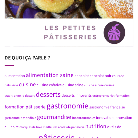
DE QUOI ÇA PARLE ?
alimentation saine
alimentation
chocolat
chocolat noir
cours de
cuisine
cuisine créative
cuisine saine
pâtisserie
cuisine sucrée
cuisine
desserts
desserts innovants
traditionnelle
dessert
entrepreneuriat
formation
gastronomie
formation pâtisserie
gastronomie française
gourmandise
innovation
innovation
gastronomie mondiale
incontournables
nutrition
culinaire
outils de
marques de luxe
meilleures écoles de pâtisserie