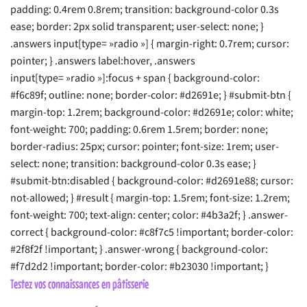
padding: 0.4rem 0.8rem; transition: background-color 0.3s
ease; border: 2px solid transparent; user-select: none; }
.answers input[type= »radio »] { margin-right: 0.7rem; cursor:
pointer; } .answers label:hover, .answers
input[type= »radio »]:focus + span { background-color:
#f6c89f; outline: none; border-color: #d2691e; } #submit-btn {
margin-top: 1.2rem; background-color: #d2691e; color: white;
font-weight: 700; padding: 0.6rem 1.5rem; border: none;
border-radius: 25px; cursor: pointer; font-size: 1rem; user-
select: none; transition: background-color 0.3s ease; }
#submit-btn:disabled { background-color: #d2691e88; cursor:
not-allowed; } #result { margin-top: 1.5rem; font-size: 1.2rem;
font-weight: 700; text-align: center; color: #4b3a2f; } .answer-
correct { background-color: #c8f7c5 !important; border-color:
#2f8f2f !important; } .answer-wrong { background-color:
#f7d2d2 !important; border-color: #b23030 !important; }
Testez vos connaissances en pâtisserie