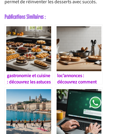
permet de réinventer les desserts avec succès.
Publications Similaires :
gastronomie et cuisine
loc’annonces :
: découvrez les astuces
découvrez comment
incontournables pour
bien choisir vos
sublimer vos
ustensiles de pâtisserie
pâtisseries maison
en 2025