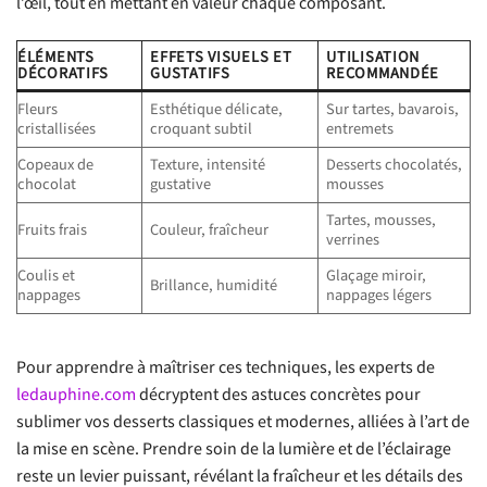
l’œil, tout en mettant en valeur chaque composant.
ÉLÉMENTS
EFFETS VISUELS ET
UTILISATION
DÉCORATIFS
GUSTATIFS
RECOMMANDÉE
Fleurs
Esthétique délicate,
Sur tartes, bavarois,
cristallisées
croquant subtil
entremets
Copeaux de
Texture, intensité
Desserts chocolatés,
chocolat
gustative
mousses
Tartes, mousses,
Fruits frais
Couleur, fraîcheur
verrines
Coulis et
Glaçage miroir,
Brillance, humidité
nappages
nappages légers
Pour apprendre à maîtriser ces techniques, les experts de
ledauphine.com
décryptent des astuces concrètes pour
sublimer vos desserts classiques et modernes, alliées à l’art de
la mise en scène. Prendre soin de la lumière et de l’éclairage
reste un levier puissant, révélant la fraîcheur et les détails des