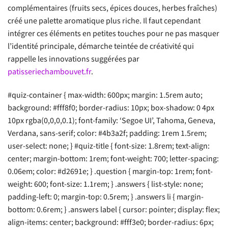
complémentaires (fruits secs, épices douces, herbes fraîches)
créé une palette aromatique plus riche. Il faut cependant
intégrer ces éléments en petites touches pour ne pas masquer
l’identité principale, démarche teintée de créativité qui
rappelle les innovations suggérées par
patisseriechambouvet.fr
.
#quiz-container { max-width: 600px; margin: 1.5rem auto;
background: #fff8f0; border-radius: 10px; box-shadow: 0 4px
10px rgba(0,0,0,0.1); font-family: ‘Segoe UI’, Tahoma, Geneva,
Verdana, sans-serif; color: #4b3a2f; padding: 1rem 1.5rem;
user-select: none; } #quiz-title { font-size: 1.8rem; text-align:
center; margin-bottom: 1rem; font-weight: 700; letter-spacing:
0.06em; color: #d2691e; } .question { margin-top: 1rem; font-
weight: 600; font-size: 1.1rem; } .answers { list-style: none;
padding-left: 0; margin-top: 0.5rem; } .answers li { margin-
bottom: 0.6rem; } .answers label { cursor: pointer; display: flex;
align-items: center; background: #fff3e0; border-radius: 6px;