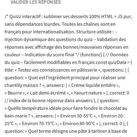
VALIDER LES RÉPONSES
/* Quizz interactif : sublimer ses desserts 100% HTML + JS pur,
sans dépendances lourdes. Toutes les chaînes sont en
français pour internationalisation. Structure utilisée : –
Injection dynamique des questions du quiz – Validation des
réponses avec affichage des bonnes/mauvaises réponses en
couleur – Indication du score final */ (function() { // Données
du quiz – facilement modifiables en français const quizData = {
title: « Testez vos connaissances en pâtisserie », questions: [ {
question: « Quel est l’ingrédient principal pour réaliser une
chantilly maison ? », answers: [ « Crème liquide entière »,
« Beurre », « Lait demi-écrémé », « Yaourt nature » ], correct: 0
// index de la bonne réponse dans answers }, { question:
« Quelle température idéale pour faire fondre le chocolat au
bain-marie ? », answers: [ « Environ 50-55°C », « Environ 20-
25°C », « Environ 70-75°C », « Environ 80-90°C » ], correct: 0 }, {
question: « Quel terme désigne une pâte à tartiner à base de