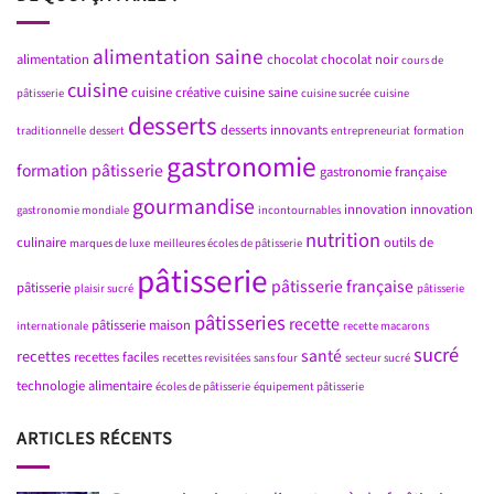
alimentation saine
alimentation
chocolat
chocolat noir
cours de
cuisine
cuisine créative
cuisine saine
pâtisserie
cuisine sucrée
cuisine
desserts
desserts innovants
traditionnelle
dessert
entrepreneuriat
formation
gastronomie
formation pâtisserie
gastronomie française
gourmandise
innovation
innovation
gastronomie mondiale
incontournables
nutrition
culinaire
outils de
marques de luxe
meilleures écoles de pâtisserie
pâtisserie
pâtisserie française
pâtisserie
plaisir sucré
pâtisserie
pâtisseries
recette
pâtisserie maison
internationale
recette macarons
sucré
santé
recettes
recettes faciles
recettes revisitées
sans four
secteur sucré
technologie alimentaire
écoles de pâtisserie
équipement pâtisserie
ARTICLES RÉCENTS