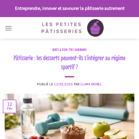
Passer
Entreprendre, innover et savourer la pâtisserie autrement
au
contenu
SANTÉ & BIEN-ÊTRE GOURMAND
Pâtisserie : les desserts peuvent-ils s’intégrer au régime
sportif ?
PUBLIÉ LE
12/02/2026
PAR
CLARA MOREL
12
Fév