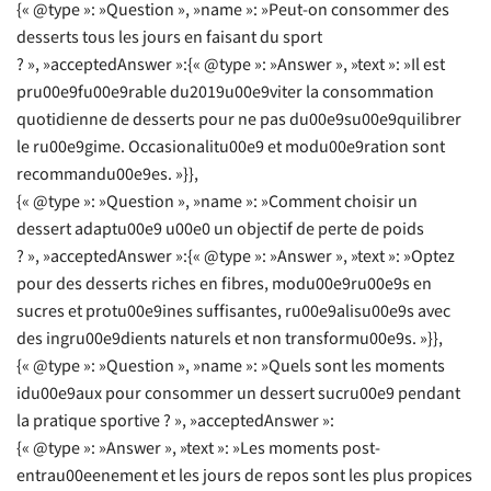
{« @type »: »Question », »name »: »Peut-on consommer des
desserts tous les jours en faisant du sport
? », »acceptedAnswer »:{« @type »: »Answer », »text »: »Il est
pru00e9fu00e9rable du2019u00e9viter la consommation
quotidienne de desserts pour ne pas du00e9su00e9quilibrer
le ru00e9gime. Occasionalitu00e9 et modu00e9ration sont
recommandu00e9es. »}},
{« @type »: »Question », »name »: »Comment choisir un
dessert adaptu00e9 u00e0 un objectif de perte de poids
? », »acceptedAnswer »:{« @type »: »Answer », »text »: »Optez
pour des desserts riches en fibres, modu00e9ru00e9s en
sucres et protu00e9ines suffisantes, ru00e9alisu00e9s avec
des ingru00e9dients naturels et non transformu00e9s. »}},
{« @type »: »Question », »name »: »Quels sont les moments
idu00e9aux pour consommer un dessert sucru00e9 pendant
la pratique sportive ? », »acceptedAnswer »:
{« @type »: »Answer », »text »: »Les moments post-
entrau00eenement et les jours de repos sont les plus propices