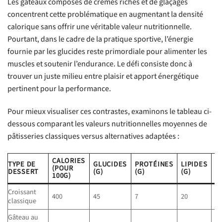
Les gâteaux composés de crèmes riches et de glaçages
concentrent cette problématique en augmentant la densité
calorique sans offrir une véritable valeur nutritionnelle.
Pourtant, dans le cadre de la pratique sportive, l’énergie
fournie par les glucides reste primordiale pour alimenter les
muscles et soutenir l’endurance. Le défi consiste donc à
trouver un juste milieu entre plaisir et apport énergétique
pertinent pour la performance.
Pour mieux visualiser ces contrastes, examinons le tableau ci-
dessous comparant les valeurs nutritionnelles moyennes de
pâtisseries classiques versus alternatives adaptées :
CALORIES
TYPE DE
GLUCIDES
PROTÉINES
LIPIDES
F
(POUR
DESSERT
(G)
(G)
(G)
(G
100G)
Croissant
400
45
7
20
2
classique
Gâteau au