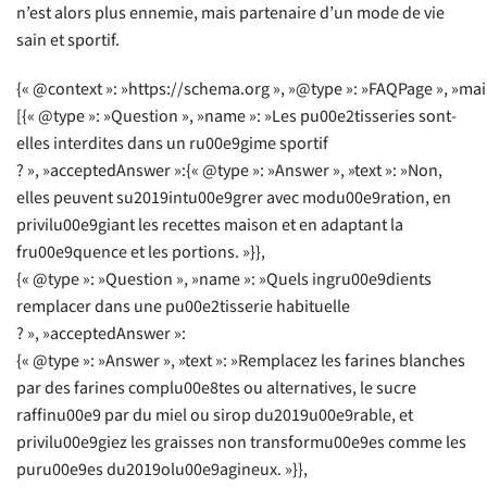
n’est alors plus ennemie, mais partenaire d’un mode de vie
sain et sportif.
{« @context »: »https://schema.org », »@type »: »FAQPage », »mai
[{« @type »: »Question », »name »: »Les pu00e2tisseries sont-
elles interdites dans un ru00e9gime sportif
? », »acceptedAnswer »:{« @type »: »Answer », »text »: »Non,
elles peuvent su2019intu00e9grer avec modu00e9ration, en
privilu00e9giant les recettes maison et en adaptant la
fru00e9quence et les portions. »}},
{« @type »: »Question », »name »: »Quels ingru00e9dients
remplacer dans une pu00e2tisserie habituelle
? », »acceptedAnswer »:
{« @type »: »Answer », »text »: »Remplacez les farines blanches
par des farines complu00e8tes ou alternatives, le sucre
raffinu00e9 par du miel ou sirop du2019u00e9rable, et
privilu00e9giez les graisses non transformu00e9es comme les
puru00e9es du2019olu00e9agineux. »}},