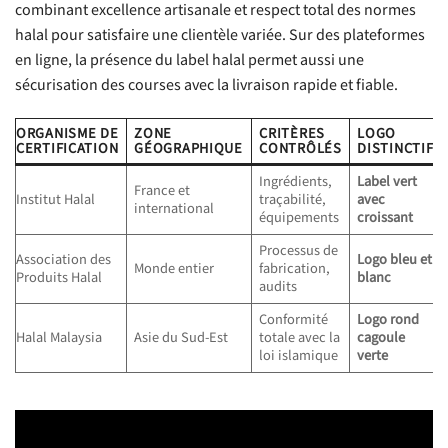
combinant excellence artisanale et respect total des normes
halal pour satisfaire une clientèle variée. Sur des plateformes
en ligne, la présence du label halal permet aussi une
sécurisation des courses avec la livraison rapide et fiable.
ORGANISME DE
ZONE
CRITÈRES
LOGO
CERTIFICATION
GÉOGRAPHIQUE
CONTRÔLÉS
DISTINCTIF
Ingrédients,
Label vert
France et
Institut Halal
traçabilité,
avec
international
équipements
croissant
Processus de
Association des
Logo bleu et
Monde entier
fabrication,
Produits Halal
blanc
audits
Conformité
Logo rond
Halal Malaysia
Asie du Sud-Est
totale avec la
cagoule
loi islamique
verte