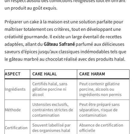
un respect absolu des convictions religieuses tout en offrant
un produit au goût exquis.
Préparer un cake à la maison est une solution parfaite pour
maîtriser totalement ces critères, tout en développant une
créativité gourmande. Il existe un large éventail de recettes
adaptées, allant du
Gâteau Safrané
parfumé aux délicieuses
saveurs d’épices jusqu’aux classiques indémodables tels que
le gâteau marbré au chocolat réalisé avec des produits halal.
ASPECT
CAKE HALAL
CAKE HARAM
Certifiés halal, sans
Peut contenir gélatine
Ingrédients
gélatine porcine ni
porcine, alcools ou
alcool
ingrédients non permis
Ustensiles exclusifs,
Peut être préparé sans
Méthode
contraintes strictes de
séparation, risque de
contamination
contamination
Souvent labellisé par
Absence de certification
Certification
des organismes halal
officielle