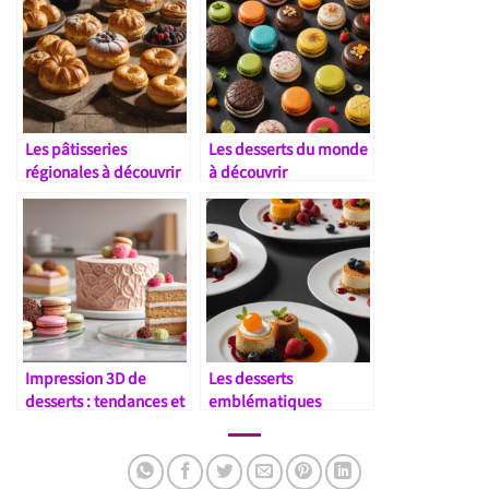
Les pâtisseries
Les desserts du monde
régionales à découvrir
à découvrir
en France
Impression 3D de
Les desserts
desserts : tendances et
emblématiques
perspectives
revisités par les chefs
modernes