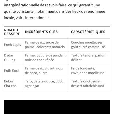
intergénérationnelle des savoir-faire, ce qui garantit une
qualité constante, notamment dans des lieux de renommée
locale, voire internationale.
NOM DU
INGRÉDIENTS CLÉS
CARACTÉRISTIQUES
DESSERT
Farine de riz, sucre de
Couches moelleuses,
Kueh Lapis
palme, colorants naturels
goût sucré caramélisé
Dadar
Farine, poudre de pandan,
Texture tendre, parfum
Gulung
noix de coco râpée
délicat
Farine de riz gluant, noix
Farce fondante,
Kuih Koci
de coco, sucre
enveloppe moelleuse
Bubur
Taro, patate douce, coco,
Texture onctueuse,
Cha-cha
agar-agar
dessert rafraîchissant