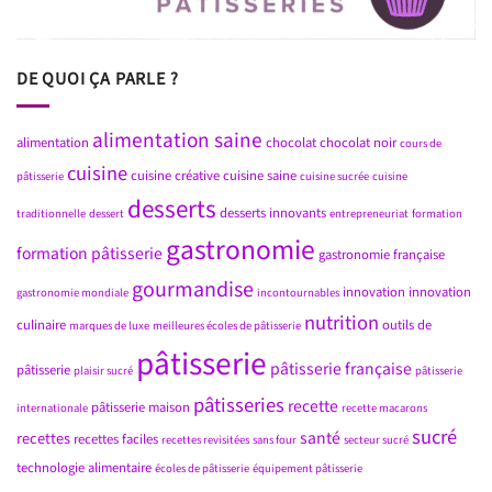
DE QUOI ÇA PARLE ?
alimentation saine
alimentation
chocolat
chocolat noir
cours de
cuisine
cuisine créative
cuisine saine
pâtisserie
cuisine sucrée
cuisine
desserts
desserts innovants
traditionnelle
dessert
entrepreneuriat
formation
gastronomie
formation pâtisserie
gastronomie française
gourmandise
innovation
innovation
gastronomie mondiale
incontournables
nutrition
culinaire
outils de
marques de luxe
meilleures écoles de pâtisserie
pâtisserie
pâtisserie française
pâtisserie
plaisir sucré
pâtisserie
pâtisseries
recette
pâtisserie maison
internationale
recette macarons
sucré
santé
recettes
recettes faciles
recettes revisitées
sans four
secteur sucré
technologie alimentaire
écoles de pâtisserie
équipement pâtisserie