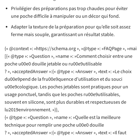
Privilégier des préparations pas trop chaudes pour éviter
une poche difficile à manipuler ou un décor qui fond.
Adapter la texture de la préparation pour qu’elle soit assez
ferme mais souple, garantissant un résultat stable.
{« @context »: »https://schema.org », »@type »: »FAQPage », »mai
[{« @type »: »Question », »name »: »Comment choisir entre une
poche u00e0 douille jetable ou ru00e9utilisable
? », »acceptedAnswer »:{« @type »: »Answer », »text »: »Le choix
du00e9pend de la fru00e9quence d’utilisation et du souci
u00e9cologique. Les poches jetables sont pratiques pour un
usage ponctuel, tandis que les poches ru00e9utilisables,
souvent en silicone, sont plus durables et respectueuses de
lu2019environnement. »}},
{« @type »: »Question », »name »: »Quelle est la meilleure
technique pour remplir une poche u00e0 douille
? », »acceptedAnswer »:{« @type »: »Answer », »text »: »Il faut