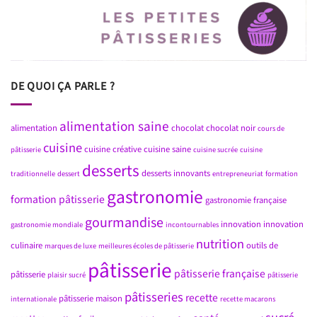
DE QUOI ÇA PARLE ?
alimentation saine
alimentation
chocolat
chocolat noir
cours de
cuisine
cuisine créative
cuisine saine
pâtisserie
cuisine sucrée
cuisine
desserts
desserts innovants
traditionnelle
dessert
entrepreneuriat
formation
gastronomie
formation pâtisserie
gastronomie française
gourmandise
innovation
innovation
gastronomie mondiale
incontournables
nutrition
culinaire
outils de
marques de luxe
meilleures écoles de pâtisserie
pâtisserie
pâtisserie française
pâtisserie
plaisir sucré
pâtisserie
pâtisseries
recette
pâtisserie maison
internationale
recette macarons