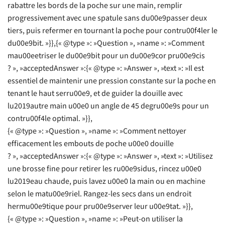
rabattre les bords de la poche sur une main, remplir
progressivement avec une spatule sans du00e9passer deux
tiers, puis refermer en tournant la poche pour contru00f4ler le
du00e9bit. »}},{« @type »: »Question », »name »: »Comment
mau00eetriser le du00e9bit pour un du00e9cor pru00e9cis
? », »acceptedAnswer »:{« @type »: »Answer », »text »: »Il est
essentiel de maintenir une pression constante sur la poche en
tenant le haut serru00e9, et de guider la douille avec
lu2019autre main u00e0 un angle de 45 degru00e9s pour un
contru00f4le optimal. »}},
{« @type »: »Question », »name »: »Comment nettoyer
efficacement les embouts de poche u00e0 douille
? », »acceptedAnswer »:{« @type »: »Answer », »text »: »Utilisez
une brosse fine pour retirer les ru00e9sidus, rincez u00e0
lu2019eau chaude, puis lavez u00e0 la main ou en machine
selon le matu00e9riel. Rangez-les secs dans un endroit
hermu00e9tique pour pru00e9server leur u00e9tat. »}},
{« @type »: »Question », »name »: »Peut-on utiliser la