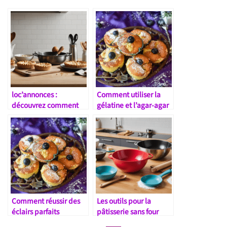
loc’annonces :
Comment utiliser la
découvrez comment
gélatine et l’agar-agar
bien choisir vos
ustensiles de pâtisserie
en 2025
Comment réussir des
Les outils pour la
éclairs parfaits
pâtisserie sans four