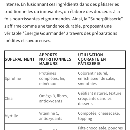
intense. En fusionnant ces ingrédients dans des pâtisseries
traditionnelles ou innovantes, on élabore des douceurs à la
fois nourrissantes et gourmandes. Ainsi, la *Superpâtisserie*
s’affirme comme une tendance durable, proposant une
véritable *Énergie Gourmande* à travers des préparations
inédites et savoureuses.
APPORTS
UTILISATION
SUPERALIMENT
NUTRITIONNELS
COURANTE EN
MAJEURS
PÂTISSERIE
Protéines
Colorant naturel,
Spiruline
complètes, fer,
enrichisseur de cake,
minéraux
smoothies
Gélifiant naturel, texture
Oméga-3, fibres,
Chia
croquante dans les
antioxydants
desserts
Vitamine C,
Compotée, cheesecake,
Myrtille
antioxydants
topping
Pâte chocolatée, poudres