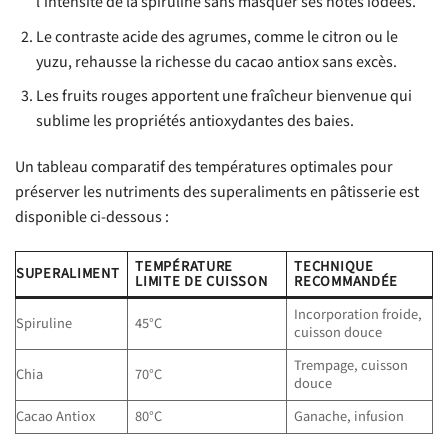
l’intensité de la spiruline sans masquer ses notes iodées.
Le contraste acide des agrumes, comme le citron ou le
yuzu, rehausse la richesse du cacao antiox sans excès.
Les fruits rouges apportent une fraîcheur bienvenue qui
sublime les propriétés antioxydantes des baies.
Un tableau comparatif des températures optimales pour
préserver les nutriments des superaliments en pâtisserie est
disponible ci-dessous :
TEMPÉRATURE
TECHNIQUE
SUPERALIMENT
LIMITE DE CUISSON
RECOMMANDÉE
Incorporation froide,
Spiruline
45°C
cuisson douce
Trempage, cuisson
Chia
70°C
douce
Cacao Antiox
80°C
Ganache, infusion