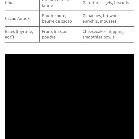
Chia
Garnitures, gels, biscuits
farine
Poudre pure,
Ganaches, brownies
Cacao Antiox
beurre de cacao
enrichis, mousses
Baies (myrtille,
Fruits frais ou
Cheesecakes, toppings,
açaï)
poudre
smoothies bowls