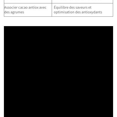
Associer cacao antiox avec
Équilibre des saveurs et
des agrumes
optimisation des antioxydants