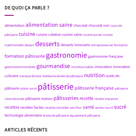
DE QUOI ÇA PARLE ?
alimentation saine
alimentation
chocolat
chocolat noir
cours de
cuisine
cuisine créative
cuisine saine
pâtisserie
cuisine sucrée
cuisine
desserts
desserts innovants
traditionnelle
dessert
entrepreneuriat
formation
gastronomie
formation pâtisserie
gastronomie française
gourmandise
innovation
innovation
gastronomie mondiale
incontournables
nutrition
culinaire
outils de
marques de luxe
meilleures écoles de pâtisserie
pâtisserie
pâtisserie française
pâtisserie
plaisir sucré
pâtisserie
pâtisseries
recette
pâtisserie maison
internationale
recette macarons
sucré
santé
recettes
recettes faciles
recettes revisitées
sans four
secteur sucré
technologie alimentaire
écoles de pâtisserie
équipement pâtisserie
ARTICLES RÉCENTS